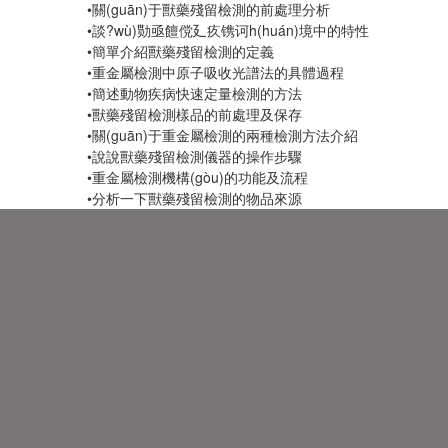
•
關(guān)于獸藥殘留檢測的前處理分析
•
談?wù)勚亟饘傥廴疚镌诃h(huán)境中的特性
•
簡單介紹獸藥殘留檢測的定義
•
重金屬檢測中原子吸收光譜法的具體過程
•
簡述動物疾病快速定量檢測的方法
•
獸藥殘留檢測樣品的前處理及保存
•
關(guān)于重金屬檢測的兩種檢測方法介紹
•
說說獸藥殘留檢測儀器的操作步驟
•
重金屬檢測機構(gòu)的功能及流程
•
分析一下獸藥殘留檢測的物品來源