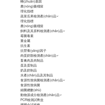
轉(zhuǎn)基因
農(nóng)藥殘留
理化指標
蔬菜瓜果檢測產(chǎn)品
理化指標
農(nóng)藥殘留
飼料及其原料檢測產(chǎn)品
霉菌毒素
重金屬
抗生素
抗營養(yǎng)因子
肉蛋奶類檢測產(chǎn)品
畜禽肉及肉制品
蛋及蛋制品
奶及奶制品
水產(chǎn)品及其制品
食源性致病菌檢測產(chǎn)品
食源性致病菌
細菌總數(shù)
動物源成分檢測產(chǎn)品
PCR檢測試劑盒
膠體金試紙條