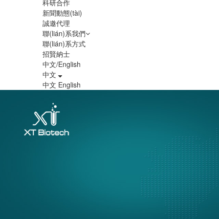
科研合作
新聞動態(tài)
誠邀代理
聯(lián)系我們
聯(lián)系方式
招賢納士
中文
/
English
中文
中文
English