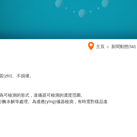
主頁
>
新聞動態(tài)
、不損壞。
測的形式，達儀器可檢測的濃度范圍。
理。為適應(yīng)儀器檢測，有時需對樣品進