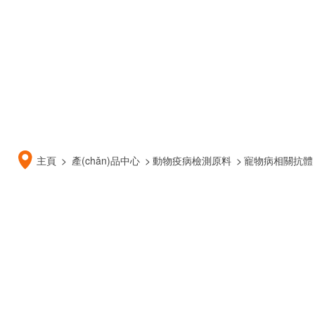
主頁
>
產(chǎn)品中心
>
動物疫病檢測原料
>
寵物病相關抗體