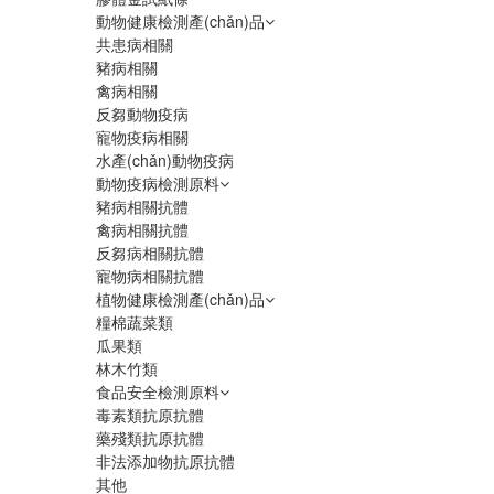
動物健康檢測產(chǎn)品
共患病相關
豬病相關
禽病相關
反芻動物疫病
寵物疫病相關
水產(chǎn)動物疫病
動物疫病檢測原料
豬病相關抗體
禽病相關抗體
反芻病相關抗體
寵物病相關抗體
植物健康檢測產(chǎn)品
糧棉蔬菜類
瓜果類
林木竹類
食品安全檢測原料
毒素類抗原抗體
藥殘類抗原抗體
非法添加物抗原抗體
其他