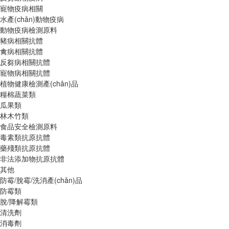
寵物疫病相關
水產(chǎn)動物疫病
動物疫病檢測原料
豬病相關抗體
禽病相關抗體
反芻病相關抗體
寵物病相關抗體
植物健康檢測產(chǎn)品
糧棉蔬菜類
瓜果類
林木竹類
食品安全檢測原料
毒素類抗原抗體
藥殘類抗原抗體
非法添加物抗原抗體
其他
防霉/脫霉/洗消產(chǎn)品
防霉類
脫/降解霉類
清洗劑
消毒劑