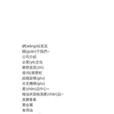
網(wǎng)站首頁
關(guān)于我們
公司介紹
企業(yè)文化
榮譽資質(zhì)
發(fā)展歷程
組織架構(gòu)
分支機構(gòu)
產(chǎn)品中心
糧油米面檢測產(chǎn)品
真菌毒素
重金屬
食用油