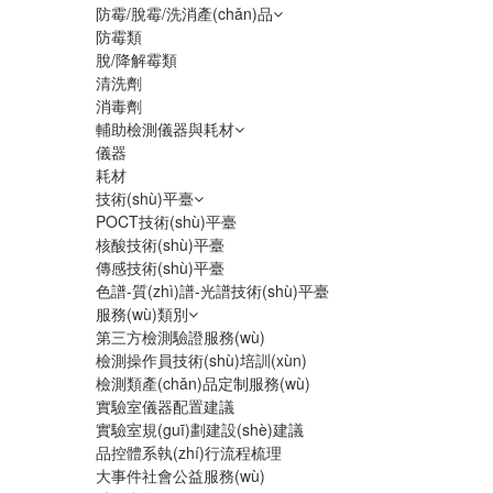
防霉/脫霉/洗消產(chǎn)品
防霉類
脫/降解霉類
清洗劑
消毒劑
輔助檢測儀器與耗材
儀器
耗材
技術(shù)平臺
POCT技術(shù)平臺
核酸技術(shù)平臺
傳感技術(shù)平臺
色譜-質(zhì)譜-光譜技術(shù)平臺
服務(wù)類別
第三方檢測驗證服務(wù)
檢測操作員技術(shù)培訓(xùn)
檢測類產(chǎn)品定制服務(wù)
實驗室儀器配置建議
實驗室規(guī)劃建設(shè)建議
品控體系執(zhí)行流程梳理
大事件社會公益服務(wù)