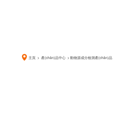
主頁
>
產(chǎn)品中心
>
動物源成分檢測產(chǎn)品