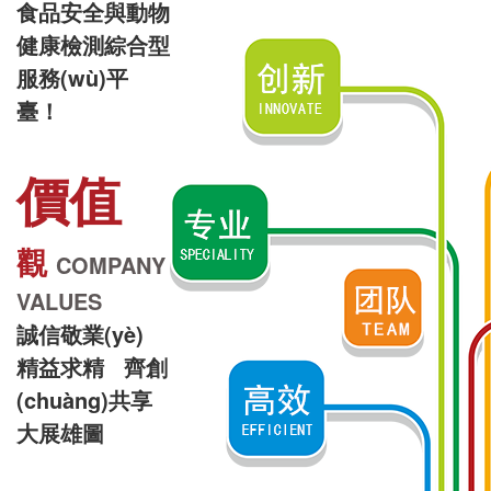
食品安全與動物
健康檢測綜合型
服務(wù)平
臺！
價值
觀
COMPANY
VALUES
誠信敬業(yè)
精益求精 齊創
(chuàng)共享
大展雄圖