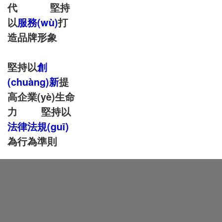
代 堅持
以
服務(wù)
打
造品牌形象
堅持以
創
(chuàng)新
提
高企業(yè)生命
力 堅持以
法律法規(guī)
為行為準則