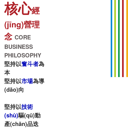
核心
經
(jīng)營理
念
CORE
BUSINESS
PHILOSOPHY
堅持以
奮斗者
為
本
堅持以
市場
為導
(dǎo)向
堅持以
技術
(shù)
驅(qū)動
產(chǎn)品迭