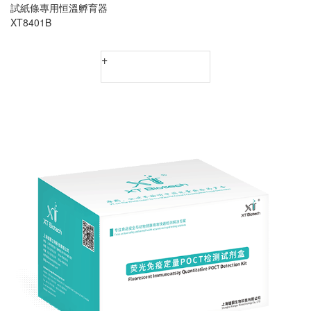
試紙條專用恒溫孵育器
XT8401B
+