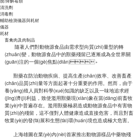
脫/降解霉類
清洗劑
消毒劑
輔助檢測儀器與耗材
儀器
耗材
畜禽肉及肉制品
隨著人們對動物源食品由需求型向質(zhì)量型的轉
(zhuǎn)變，動物源食品中的獸藥殘留已逐漸成為全世界關
(guān)注的一個(gè)焦點(diǎn)。
獸藥在防治動物疾病、提高生產(chǎn)效率、改善畜產
(chǎn)品質(zhì)量等方面起著十分重要的作用。然而，由于
養(yǎng)殖人員對科學(xué)知識的缺乏以及一味地追求經
(jīng)濟(jì)利益，致使濫用獸藥現(xiàn)象在當(dāng)前畜牧
業(yè)中普遍存在。濫用獸藥極易造成動物源食品中有害物
質(zhì)的殘留，這不僅對人體健康造成直接危害，而且對畜
牧業(yè)的發(fā)展和生態(tài)環(huán)境也造成極大危害。
上海雄圖在業(yè)內(nèi)首家推出動物源樣品中藥物殘