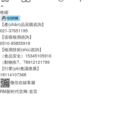
收縮
【產(chǎn)品采購咨詢】
021-37651195
【送樣檢測咨詢】
0510-85855918
【檢測技術(shù)咨詢】
（食品安全）15345105916
（動物疾?。?8912121799
【行業(yè)會議推廣】
18114107368
微信在線客服
RM新时代官网-首页