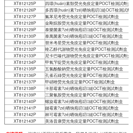
XT812125P
四環(huán)素類熒光免疫定量POCT檢測試劑盒
XT812126P
多西環(huán)素?zé)晒饷庖叨縋OCT檢測試劑
XT812127P
氟苯尼考熒光免疫定量POCT檢測試劑盒
XT812128P
金剛烷胺熒光免疫定量POCT檢測試劑盒
XT812129P
泰樂菌素?zé)晒饷庖叨縋OCT檢測試劑盒
XT812130P
泰萬菌素?zé)晒饷庖叨縋OCT檢測試劑盒
XT812131P
替米考星熒光免疫定量POCT檢測試劑盒
XT812132P
喹乙醇代謝物熒光免疫定量POCT檢測試劑盒
XT812133P
尼卡巴嗪代謝物熒光免疫定量POCT檢測試劑盒
XT812134P
甲氧芐啶熒光免疫定量POCT檢測試劑盒
XT812135P
五氯酚酸鈉熒光免疫定量POCT檢測試劑盒
XT812136P
孔雀石綠熒光免疫定量POCT檢測試劑盒
XT812137P
甲硝唑熒光免疫定量POCT檢測試劑盒
XT812138P
卡那霉素?zé)晒饷庖叨縋OCT檢測試劑盒
XT812139P
三聚氰胺熒光免疫定量POCT檢測試劑盒
XT812140P
螺旋霉素?zé)晒饷庖叨縋OCT檢測試劑盒
XT812141P
鏈霉素?zé)晒饷庖叨縋OCT檢測試劑盒
XT812142P
林可霉素?zé)晒饷庖叨縋OCT檢測試劑盒
XT812143P
美洛昔康熒光免疫定量POCT檢測試劑盒