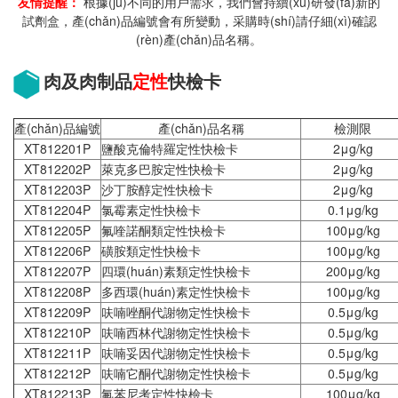
友情提醒：
根據(jù)不同的用戶需求，我們會持續(xù)研發(fā)新的
試劑盒，產(chǎn)品編號會有所變動，采購時(shí)請仔細(xì)確認
(rèn)產(chǎn)品名稱。
肉及肉制品
定性
快檢卡
產(chǎn)品編號
產(chǎn)品名稱
檢測限
XT812201P
鹽酸克倫特羅定性快檢卡
2μg/kg
XT812202P
萊克多巴胺定性快檢卡
2μg/kg
XT812203P
沙丁胺醇定性快檢卡
2μg/kg
XT812204P
氯霉素定性快檢卡
0.1μg/kg
XT812205P
氟喹諾酮類定性快檢卡
100μg/kg
XT812206P
磺胺類定性快檢卡
100μg/kg
XT812207P
四環(huán)素類定性快檢卡
200μg/kg
XT812208P
多西環(huán)素定性快檢卡
100μg/kg
XT812209P
呋喃唑酮代謝物定性快檢卡
0.5μg/kg
XT812210P
呋喃西林代謝物定性快檢卡
0.5μg/kg
XT812211P
呋喃妥因代謝物定性快檢卡
0.5μg/kg
XT812212P
呋喃它酮代謝物定性快檢卡
0.5μg/kg
XT812213P
氟苯尼考定性快檢卡
100μg/kg