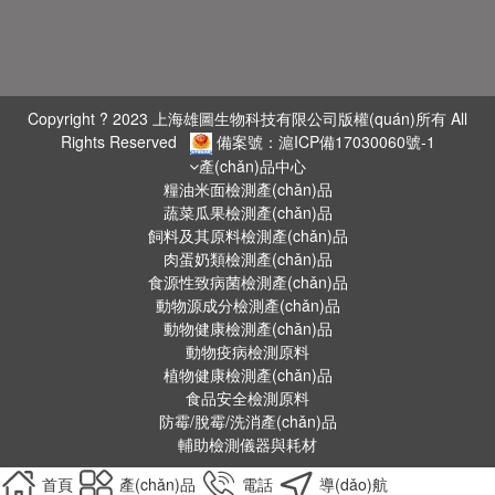
Copyright ? 2023 上海雄圖生物科技有限公司版權(quán)所有 All
Rights Reserved
備案號：滬ICP備17030060號-1
產(chǎn)品中心
糧油米面檢測產(chǎn)品
蔬菜瓜果檢測產(chǎn)品
飼料及其原料檢測產(chǎn)品
肉蛋奶類檢測產(chǎn)品
食源性致病菌檢測產(chǎn)品
動物源成分檢測產(chǎn)品
動物健康檢測產(chǎn)品
動物疫病檢測原料
植物健康檢測產(chǎn)品
食品安全檢測原料
防霉/脫霉/洗消產(chǎn)品
輔助檢測儀器與耗材
首頁
產(chǎn)品
電話
導(dǎo)航