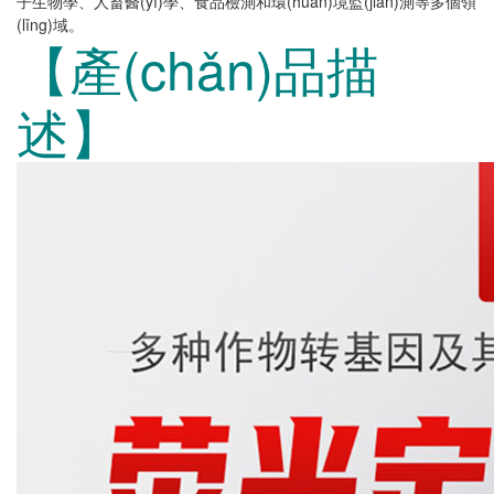
子生物學、人畜醫(yī)學、食品檢測和環(huán)境監(jiān)測等多個領
(lǐng)域。
【產(chǎn)品描
述】