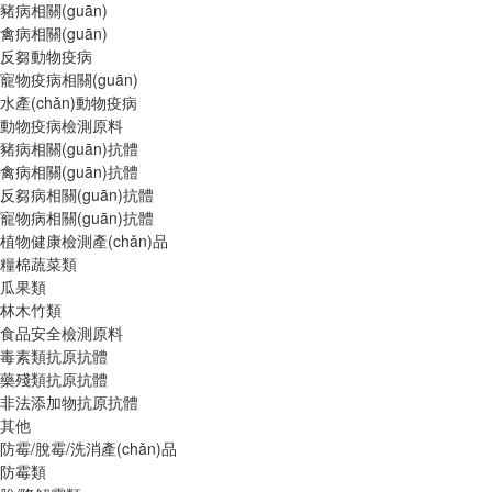
豬病相關(guān)
禽病相關(guān)
反芻動物疫病
寵物疫病相關(guān)
水產(chǎn)動物疫病
動物疫病檢測原料
豬病相關(guān)抗體
禽病相關(guān)抗體
反芻病相關(guān)抗體
寵物病相關(guān)抗體
植物健康檢測產(chǎn)品
糧棉蔬菜類
瓜果類
林木竹類
食品安全檢測原料
毒素類抗原抗體
藥殘類抗原抗體
非法添加物抗原抗體
其他
防霉/脫霉/洗消產(chǎn)品
防霉類