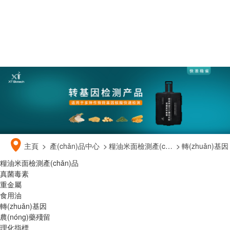
中文
中文
English
主頁
>
產(chǎn)品中心
>
糧油米面檢測產(chǎn)品
>
轉(zhuǎn)基因
糧油米面檢測產(chǎn)品
真菌毒素
重金屬
食用油
轉(zhuǎn)基因
農(nóng)藥殘留
理化指標