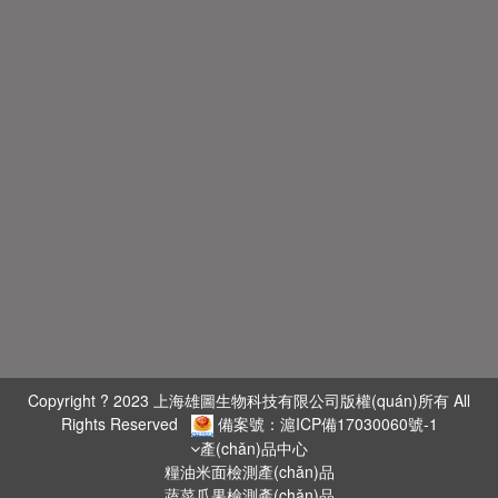
Copyright ? 2023 上海雄圖生物科技有限公司版權(quán)所有 All
Rights Reserved
備案號：滬ICP備17030060號-1
產(chǎn)品中心
糧油米面檢測產(chǎn)品
蔬菜瓜果檢測產(chǎn)品