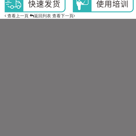
查看上一頁
返回列表
查看下一頁